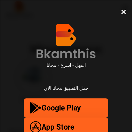
Miscellaneous
اسهل - اسرع - مجانا
حمل التطبيق مجانا الان
Miscellaneous
Google Play
App Store