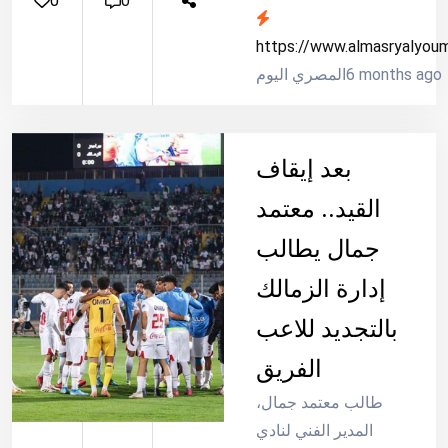
0
0
الوضع داخل جدران
الفارس الأبيض.وقال
https://www.almasryalyou
6 months ago
أشرف قاسم خلال
المصري اليوم
تصريحات إعلامية عبر
شاشة «الحياة»: «لو تم
بيع...
بعد إيقاف
القيد.. معتمد
جمال يطالب
إدارة الزمالك
بالتجديد للاعب
الفريق
طالب معتمد جمال،
المدير الفني لنادي