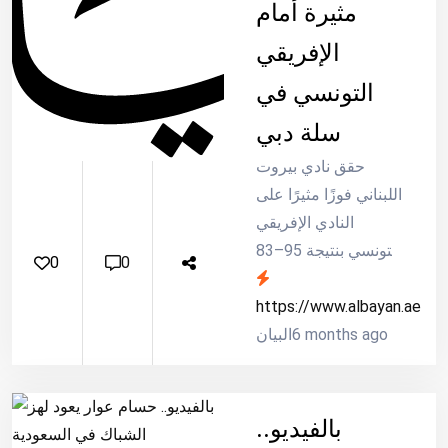
مثيرة أمام
الإفريقي
التونسي في
سلة دبي
حقق نادي بيروت
اللبناني فوزًا مثيرًا على
النادي الإفريقي
التونسي بنتيجة 95–83
0
0
بعد تمديد الوقت، في
المباراة التي جمعتهما
https://www.albayan.ae
6 months ago
البيان
بالفيديو..