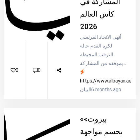
المشاركة في
كأس العالم
2026
أنهى الاتحاد الفرنسي
لكرة القدم حالة
الترقب المحيطة
بموقفه من المشاركة
0
0
في كأس العالم 2026،
بعد تصاعد الدعوات
https://www.albayan.ae
6 months ago
السياسية دا
البيان
«بيروت»
يحسم مواجهة