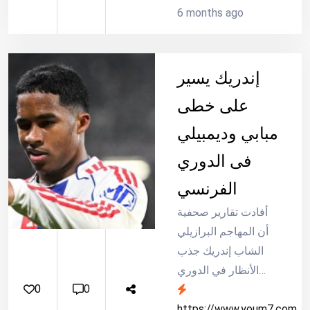
�� ������
6 months ago
�������
��� ��
������
إندريك يسير
������ ���
على خطى
���� �����
�������
مبابي وديمبيلي
������.
فى الدوري
الفرنسي
أفادت تقارير صحفية
أن المهاجم البرازيلي
الشاب إندريك جذب
الأنظار في الدوري
0
0
الفرنسي بعد أن سجل
ثلاثة أهداف في مواجهة
https://www.youm7.com