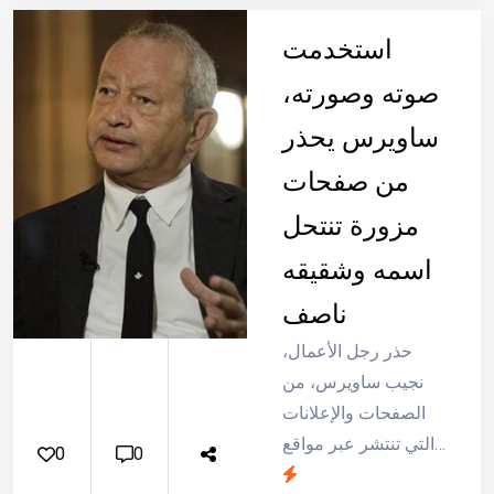
المصري - الوطن
استخدمت
صوته وصورته،
ساويرس يحذر
من صفحات
مزورة تنتحل
اسمه وشقيقه
ناصف
حذر رجل الأعمال،
نجيب ساويرس، من
الصفحات والإعلانات
التي تنتشر عبر مواقع
0
0
التواصل الاجتماعي،