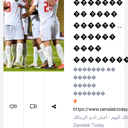
�������
�� ����
������ ..
������
����
�������
������� ��
�����
�����
�������
���� ����
0
0
�������
https://www.zamalektoday
��� ���
لك اليوم - أخبار نادى الزمالك
��������
Zamalek Today