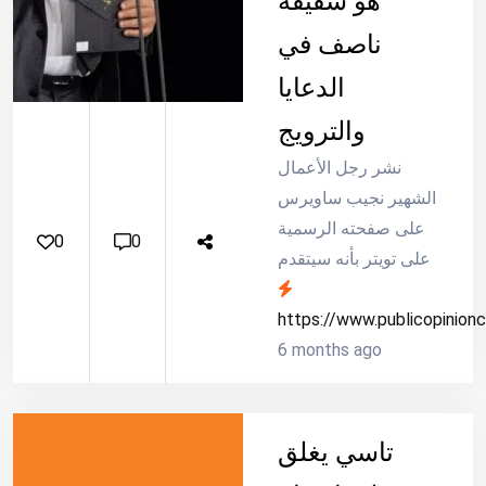
هو شقيقه
ناصف في
الدعايا
والترويج
نشر رجل الأعمال
الشهير نجيب ساويرس
على صفحته الرسمية
0
0
على تويتر بأنه سيتقدم
لمباحث الإنترنت ببلاغ
ضد أشخاص استغلوا
https://www.publicopinion
صورته هو شقيقه
6 months ago
ناصف في الدعايا
والترويج
تاسي يغلق