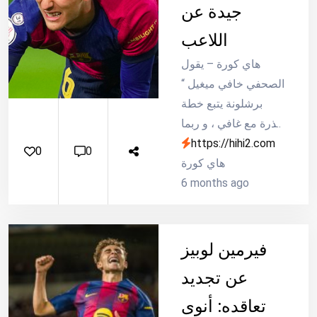
جيدة عن
اللاعب
هاي كورة – يقول
الصحفي خافي ميغيل “
برشلونة يتبع خطة
حذرة مع غافي ، و ربما
https://hihi2.com
يستمر غيابه لنهاية
0
0
فبراير المقبل ، البارسا
هاي كورة
لا يريد المخاطرة لأن
6 months ago
أي انتكاسة للاعب
ستعني خضوعه
للجراحة لإزالة
فيرمين لوبيز
الغضروف بالكامل ،
عن تجديد
مما يفتح الباب أمام
فصال عظمي تنكسي ،
تعاقده: أنوى