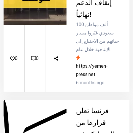
إيقاف الدعم
نهائياً!
100 ألف مواطن
سعودي غيّروا مسار
حياتهم من الاحتياج إلى
الإنتاجية خلال عام
واحد فقط، وهم الآن
0
0
في مواجهة قرار
https://yemen-
تنظيمي جديد قد يحدد
press.net
مصير استمرار دعمهم
6 months ago
الم...
فرنسا تعلن
قرارها من