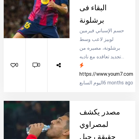
وهو ما يهدد مسيرته “
البقاء فى
اطلاق حكم مبدئي عن
برشلونة
[…]
حسم الإسباني فيرمين
لوبيز لاعب وسط
برشلونة، مصيره من
تجديد تعاقده مع ناديه
0
0
الذي ينتهي بنهاية
2029، في ظل رغبة
https://www.youm7.com
6 months ago
النادي الكتالوني ببقاء
اليوم السابع
الموهبة الشابة حتى
2031..
مصدر يكشف
لمصراوي
حقيقة رحيل