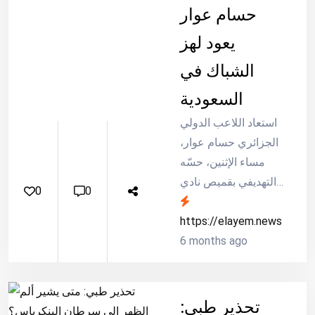
حسام عوار
يعود لهز
الشباك في
السعودية
استعاد اللاعب الدولي
الجزائري حسام عوار،
مساء الإثنين، حسّه
التهديفي بقميص نادي
0
0
الاتحاد السعودي،
واضعًا حدًا لصيام دام
https://elayem.news
ثلاثة أشهر، في عودة
6 months ago
منتظرة أكدت جاهزيته
وقدرته على صناعة
الفارق في...
تحذير طبي: