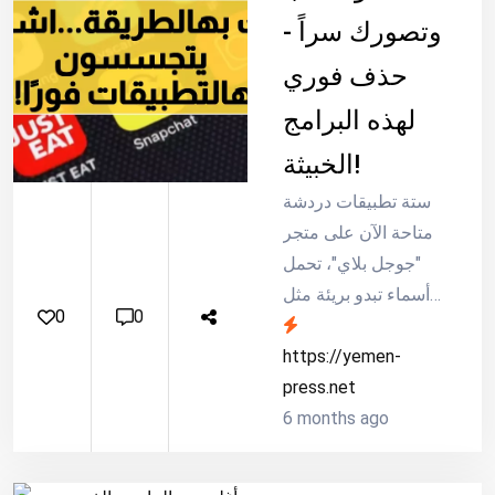
وتصورك سراً -
حذف فوري
لهذه البرامج
الخبيثة!
ستة تطبيقات دردشة
متاحة الآن على متجر
"جوجل بلاي"، تحمل
أسماء تبدو بريئة مثل
0
0
"Privee Talk" و"Hello
Chat"، تملك القدرة
https://yemen-
على سرقة رسائل
press.net
واتساب وSignal وا...
6 months ago