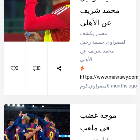
محمد شريف
عن الأهلي
مصدر يكشف
لمصراوي حقيقة رحيل
محمد شريف عن
الأهلي
0
0
https://www.masrawy.com
6 months ago
مصراوي.كوم
موجة غضب
في ملعب