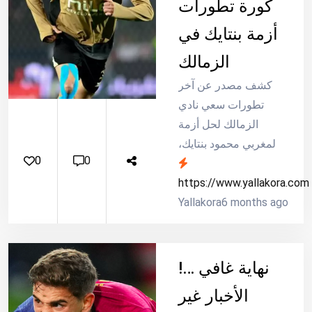
كورة تطورات
أزمة بنتايك في
الزمالك
كشف مصدر عن آخر
تطورات سعي نادي
الزمالك لحل أزمة
المغربي محمود بنتايك،
0
0
الظهير الأيسر الذي
يغيب عن التدريبات
https://www.yallakora.com
6 months ago
بسبب عدم صرف
Yallakora
المستحقات المالية
المتأخرة.
نهاية غافي …!
الأخبار غير