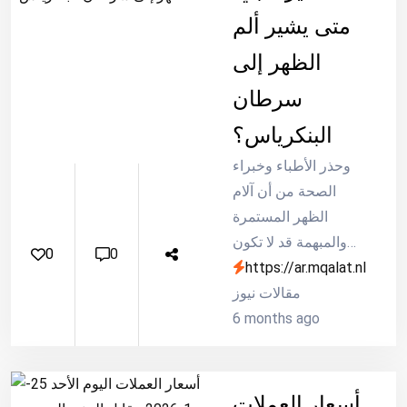
متى يشير ألم
الظهر إلى
سرطان
البنكرياس؟
وحذر الأطباء وخبراء
الصحة من أن آلام
الظهر المستمرة
والمبهمة قد لا تكون
0
0
https://ar.mqalat.nl
مجرد عرض عضلي
عابر، ولكنها قد تشير
مقالات نيوز
في بعض الحالات إلى
6 months ago
انتشار ورم خبيث في
البنكرياس، وهو أحد
أكثر أنواع السرطان
أسعار العملات