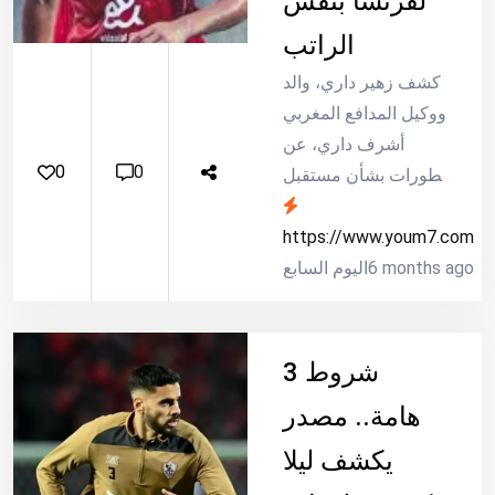
لفرنسا بنفس
الراتب
كشف زهير داري، والد
ووكيل المدافع المغربي
أشرف داري، عن
0
0
تطورات بشأن مستقبل
نجله مع النادي الأهلي؛
كاشفًا شروط الرحيل
https://www.youm7.com
والوجهة المقبلة..
6 months ago
اليوم السابع
3 شروط
هامة.. مصدر
يكشف ليلا