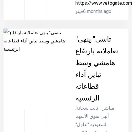
والتي تستخدم صورته
https://www.vetogate.com
6 months ago
وصورة شقيقه ناصف،
فيتو
مشيرًا إلى أن هذه
الصفحات المنتشرة
عبر المنصات تستخدم
"تاسي" ينهي
أيضًا الذكاء الاصطناعي
تعاملاته بارتفاع
لتقليد صوته وشقيقه،
للترويج وزيادة الدخل.
هامشي وسط
تباين أداء
قطاعاته
الرئيسية
مباشر - ثابت شحاتة:
أنهى سوق الأسهم
السعودية "تداول"