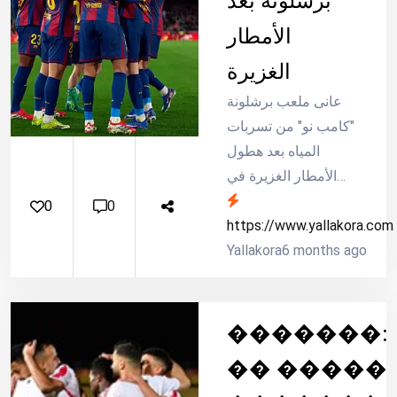
برشلونة بعد
الأمطار
الغزيرة
عانى ملعب برشلونة
"كامب نو" من تسربات
المياه بعد هطول
الأمطار الغزيرة في
مباراته ضد ريال
0
0
أوفييدو بالدوري
https://www.yallakora.com
6 months ago
الإسباني.
Yallakora
�������:
�� �����