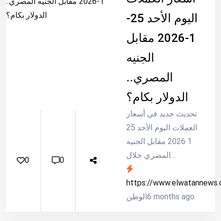
عدوانية ويصعب
اليوم الأحد 25-
اكتشافه مبكرا، بحسب
موقع تايمز ناو.
1-2026 مقابل
سرطان البنكرياس هو
الجنيه
مرض غالبا ما يتم
المصري..
تشخيصه في مراحل
متقدمة، لأن أعراضه
الدولار بكام؟
[&hellip;]
تحديث جديد في أسعار
العملات اليوم الأحد 25
1 2026 مقابل الجنيه
المصري خلال
0
0
التعاملات اليومية في
مصر وفقا لأخر
https://www.elwatannews
6 months ago
تحديثات البنوك العاملة
الوطن
في القطاع المصرفي