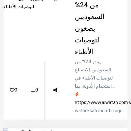
%24 من
السعوديين
يصغون
لتوصيات
الأطباء
يبادر 24% من
السعوديين للانصياع
لتوصيات الأطباء في
استخدام الأدوية، بما
0
0
في ذلك المكملات
الغذائية التي تم وصفها
https://www.alwatan.com.
6 months ago
أو التوصية بها، مثل
watanksa
الأدوية العشبية أو
الفيتامينات. وسجلت