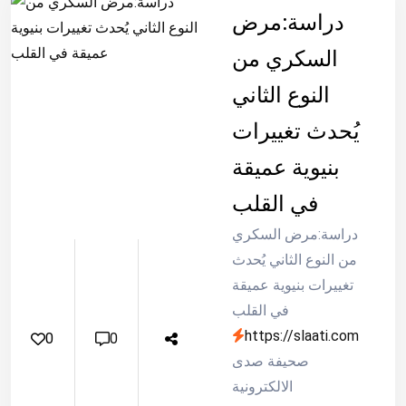
الإناث السعوديات...
دراسة:مرض
السكري من
النوع الثاني
يُحدث تغييرات
بنيوية عميقة
في القلب
دراسة:مرض السكري
من النوع الثاني يُحدث
تغييرات بنيوية عميقة
في القلب
https://slaati.com
0
0
صحيفة صدى
الالكترونية