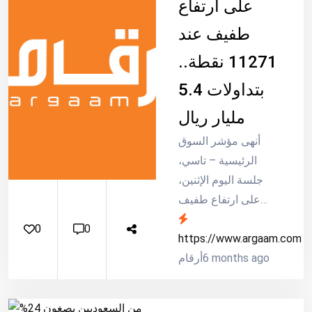
على ارتفاع
طفيف عند
11271 نقطة..
بتداولات 5.4
مليار ريال
أنهى مؤشر السوق
الرئيسية – تاسي،
جلسة اليوم الإثنين،
على ارتفاع طفيف
بحوالي نقطتين ليغلق
0
0
عند 11271 نقطة،
https://www.argaam.com
6 months ago
وبتداولات بلغت قيمتها
أرقام
الإجمالية نحو 5.4 مليار
ريال.