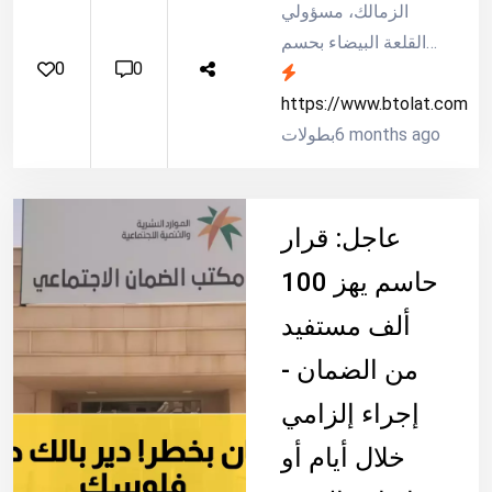
الزمالك، مسؤولي
القلعة البيضاء بحسم
0
0
تجديد عقد أحد لاعبي
الفريق الأول لكرة
https://www.btolat.com
6 months ago
القدم، خلال الفترة
بطولات
الحالية. الزمالك يعاني
من إيقاف للقيد بسبب
أزمات مالية للاعبين
عاجل: قرار
ومدربين سابقين، حيث
حاسم يهز 100
تعرض حتى الآن إلى
عقوبة 10 مرات إيقاف
ألف مستفيد
للقيد، لذلك يرغب في
من الضمان -
الحفاظ على لاعبيه
إجراء إلزامي
المتواجدين
خلال أيام أو