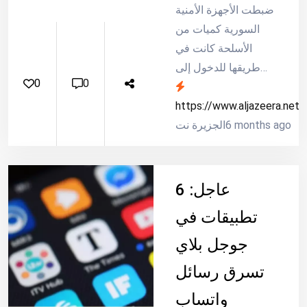
ضبطت الأجهزة الأمنية
السورية كميات من
الأسلحة كانت في
طريقها للدخول إلى
0
0
الأراضي اللبنانية عبر
منطقة القلمون.
https://www.aljazeera.net
6 months ago
الجزيرة نت
عاجل: 6
تطبيقات في
جوجل بلاي
تسرق رسائل
واتساب