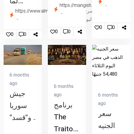
لما
مانكيش
https://mangish.net
اليوم
ترامب
المصري
https://www.almasryalyoum.com
العلاقة
نت
الثلاثاء
اليوم
يتحدث
تقلب
0
0
27 يناير
0
0
عن
0
0
بجد»..
مليء
صفقة
مترددون
بالصفاء
محتملة
يخشون
والطمأنينة
مع
التعلق
6 months
طهران،
خوفًا من
ago
6 months
جيش
مع
ago
6 months
الانكسار
ago
برنامج
سوريا
وصول
سعر
The
و"قسد"
حاملة
الجنيه
Traitors
الشرق
يتبادلان
الطائرات