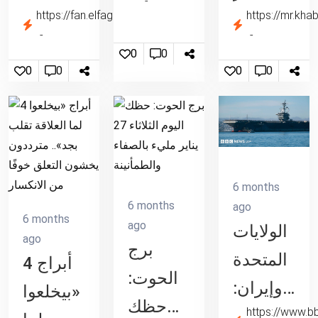
السابع
سعر
https://fan.elfagr.org
https://mr.kh
جرامات
الفشل
شراء
الذهب
في
0
0
الأخضر
0
0
0
0
اليوم
بداياتي..
فى البنك
الثلاثاء
ونادم
المركزى
الموافق
على
المصرى
27 يناير
مشاركتي
6 months
2026 -
في هذه
6 months
ago
خبر صح
الأفلام
6 months
ago
الولايات
ago
برج
المتحدة
4 أبراج
الحوت:
وإيران:
«بيخلعوا
حظك
https://www.
دونالد