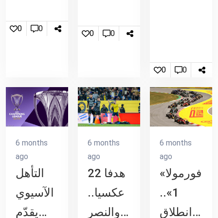
تسرق
التصعيد
رسائل
مع
0
0
0
0
واتساب
إيران..
وتصورك
فيديو
0
0
سراً -
حذف
فوري
لهذه
6 months
6 months
6 months
البرامج
ago
ago
ago
«فورمولا
22 هدفا
التأهل
الخبيثة!
1»..
عكسيا..
الآسيوي
انطلاق
والنصر
يقدّم