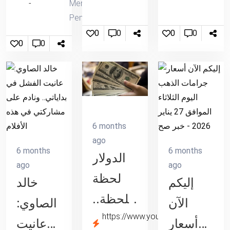
Merevolusi
مبابي
إيران
شهر
Pemberitaan
وديمبيلي
لإيذائنا
0
0
0
0
العسل
0
0
فى
ستقابل
الدوري
برد
الفرنسي
حاسم
6 months
ago
6 months
6 months
الدولار
ago
ago
لحظة
إليكم
خالد
بلحظة..
الآن
الصاوي:
اليوم
https://www.youm7.com
47 جنيهاً
أسعار
عانيت