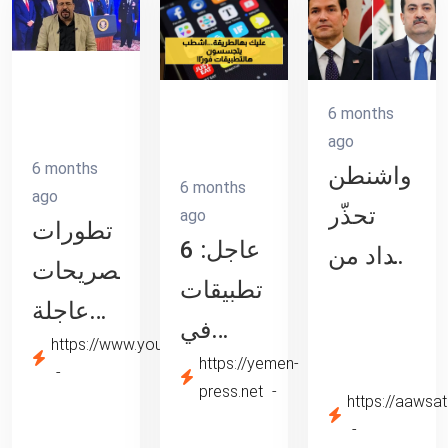
6 months
ago
6 months
واشنطن
6 months
ago
تحذّر
ago
تطورات
عاجل: 6
بغداد من
وتصريحات
تطبيقات
حكومة
عاجلة
في
«تسيطر
اليوم
https://www.youm7.com
للرئيس
https://yemen-
جوجل
عليها
السابع
ترامب
press.net
https://aawsa
بلاي
طهران»
بشأن