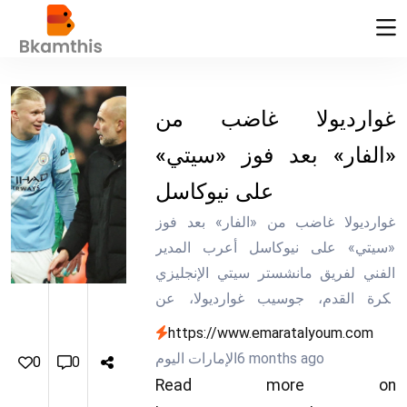
غوارديولا غاضب من
«الفار» بعد فوز «سيتي»
على نيوكاسل
غوارديولا غاضب من «الفار» بعد فوز
«سيتي» على نيوكاسل أعرب المدير
الفني لفريق مانشستر سيتي الإنجليزي
لكرة القدم، جوسيب غوارديولا، عن
شعوره بالإحباط من عدم اتساق قرارات
https://www.emaratalyoum.com
تقنية حكم الفيديو المساعد (الفار)، وذلك
6 months ago
الإمارات اليوم
0
0
عقب فوز فريقه 2 -صفر على نيوكاسل
Read more on
في كأس رابطة الأندية الإنجليزية