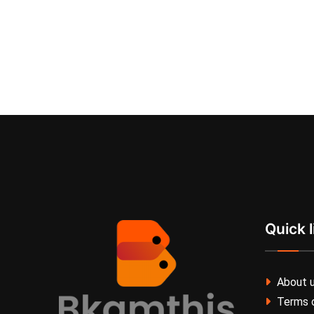
Quick l
About 
Terms o