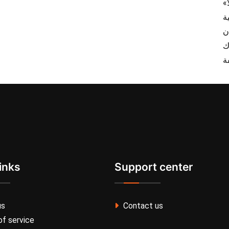
inks
Support center
us
Contact us
f service