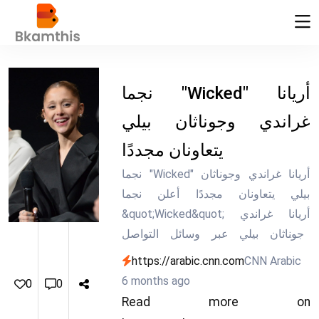
نجما "Wicked" أريانا
غراندي وجوناثان بيلي
يتعاونان مجددًا
نجما "Wicked" أريانا غراندي وجوناثان
بيلي يتعاونان مجددًا أعلن نجما
&quot;Wicked&quot; أريانا غراندي
وجوناثان بيلي عبر وسائل التواصل
الاجتماعي، الأربعاء، عن مشاركتهما في
https://arabic.cnn.com
CNN Arabic
عرض جديد للمسرحية الموسيقية التي
6 months ago
0
0
توصف بـ&quot;الأسطورية&quot;؛
Read more on
&quot;Sunday In The Park With