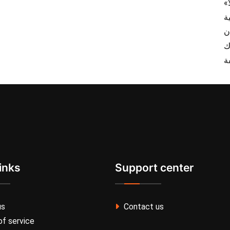
inks
Support center
us
Contact us
f service