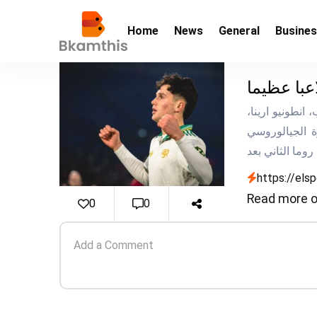
Home
News
General
Busine
اعبا عظيما
ق المهاجم الشاب، ​انطونيو ارينا​،
ة الجيالوروسي
https://els
Read more o
0
0