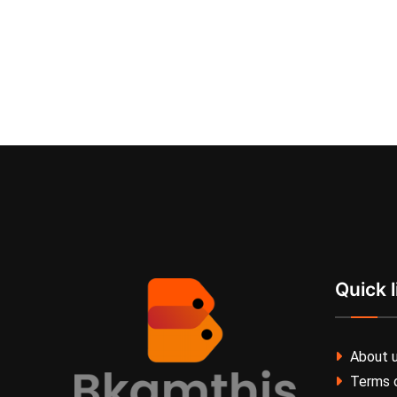
Quick l
About 
Terms o