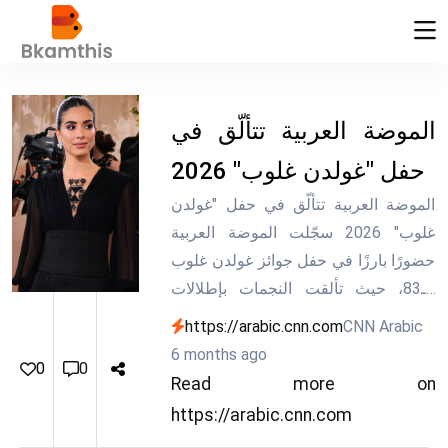
الموضة العربية تتألّق في
حفل "غولدن غلوب" 2026
الموضة العربية تتألّق في حفل "غولدن
غلوب" 2026 سجّلت الموضة العربية
حضورًا بارزًا في حفل جوائز غولدن غلوب
الـ83، حيث تألقت النجمات بإطلالات
فاخرة تجمع بين التراث الشرقي
https://arabic.cnn.com
CNN Arabic
والفخامة العالمية، ما أكدّ قدرة التصاميم
6 months ago
0
0
العربية على فرض نفسها على السجادة
Read more on
الحمراء وإبراز التفاصيل الحرفية الراقية.
https://arabic.cnn.com