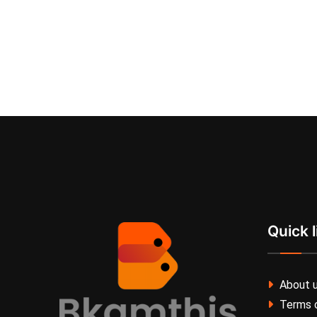
Quick l
About 
Terms o