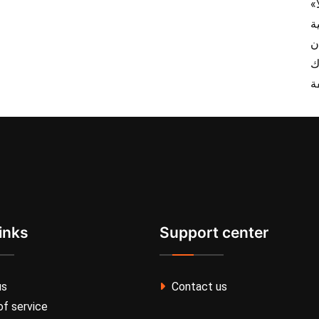
inks
Support center
us
Contact us
f service