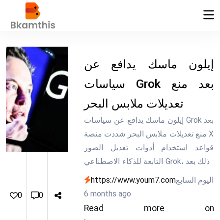
إيلون ماسك يدافع عن
سياسات Grok بعد منع
تعديلات ملابس البحر
إيلون ماسك يدافع عن سياسات Grok بعد
منع تعديلات ملابس البحر شددت منصة X
قواعد استخدام أدوات تعديل الصور
التابعة للذكاء الاصطناعي Grok، وذلك بعد
أيام من الانتقادات المتصاعدة بشأن
اليوم السابع
https://www.youm7.com
إساءة استخدام التقنية في تعديل صور
6 months ago
0
0
أشخاص حقيقيين..
Read more on