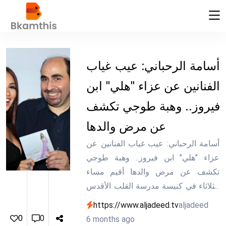
أسامة الرحباني: عيب غياب
الفنانين عن عزاء "هلي" ابن
فيروز.. وهبة طوجي تكشف
عن مرض والدها
أسامة الرحباني: عيب غياب الفنانين عن
عزاء "هلي" ابن فيروز.. وهبة طوجي
تكشف عن مرض والدها أقيم مساء
الثلاثاء في كنيسة مدرسة القلب الأقدس
بالجميزة حفل أوراتوريو سيمفوني ضخم
https://www.aljadeed.tv
aljadeed
إحياءً لمئوية الفنان الكبير منصور
0
0
6 months ago