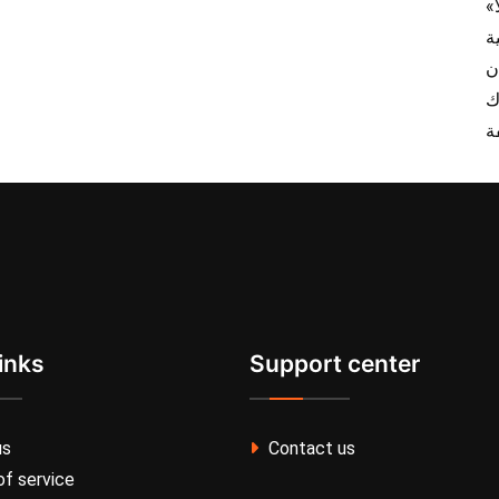
inks
Support center
us
Contact us
f service