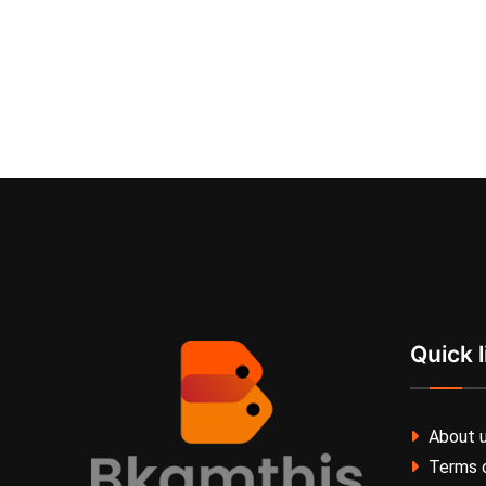
Quick l
About 
Terms o