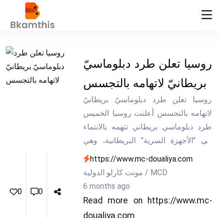
روسيا تعلن طرد دبلوماسيّ
بريطانيّ لاتهامه بالتجسس
روسيا تعلن طرد دبلوماسيّ بريطانيّ
لاتهامه بالتجسس أعلنت روسيا الخميس
طرد دبلوماسي بريطاني تتهمه بالانتماء
إلى "الأجهزة السرية" البريطانية، وهي
اتهامات وصفتها لندن بأنها "خبيثة"، في
https://www.mc-doualiya.com
تصعيد جديد للتوترات الثنائية على خلفية
مونت كارلو الدولية / MCD
الصراع في أوكرانيا.
6 months ago
0
0
Read more on https://www.mc-
doualiya.com