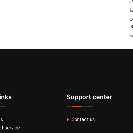
inks
Support center
us
Contact us
f service