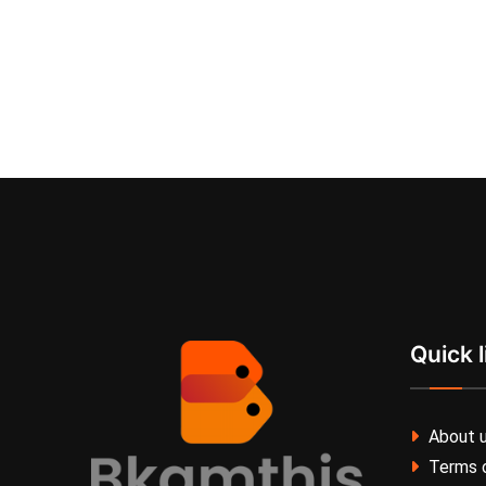
Quick l
About 
Terms o